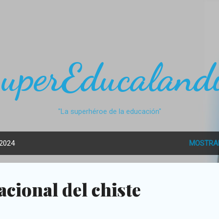
Ir al contenido principal
uperEducaland
"La superhéroe de la educación"
 2024
MOSTRA
acional del chiste