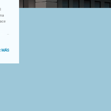
l
rma
nace
ero
R MÁS
ue
ratos
te
fue
ioso
de la