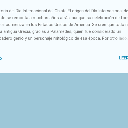
toria del Día Internacional del Chiste El origen del Día Internacional de
ste se remonta a muchos años atrás, aunque su celebración de fo
cial comienza en los Estados Unidos de América. Se cree que todo 
la antigua Grecia, gracias a Palamedes, quién fue considerado un
dadero genio y un personaje mitológico de esa época. Por otro lado,
bién se sabe que en Grecía existió un club dedicado a la comedia, p
con la finalidad que le damos hoy en día, como son presentaciones
LEE
io
de se reúnen un grupo de personas a ver a los comediantes, sino q
a sus habitantes era más una forma amena de compartir chistes y 
adables con amigos y familiares. El año 2001 se realizó un importan
udio para dar a conocer al mundo el chiste más gracioso. Para ello, 
esario la creación de un proyecto, el cual tuvo dirigido por el prestig
cólogo de origen británico Richard Wiseman llamado el "Laboratorio 
a", el cual consistió...