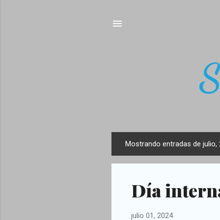
S
Mostrando entradas de julio,
E
n
t
Día intern
r
a
d
julio 01, 2024