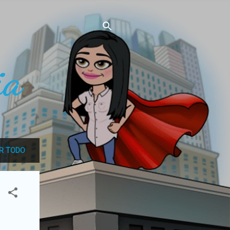
ia
R TODO