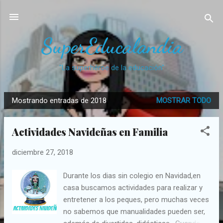
Ir al contenido principal
SuperEducalandia
"La superhéroe de la educación"
Mostrando entradas de 2018
MOSTRAR TODO
E
n
Actividades Navideñas en Familia
t
r
diciembre 27, 2018
a
d
Durante los dias sin colegio en Navidad,en
a
casa buscamos actividades para realizar y
s
entretener a los peques, pero muchas veces
no sabemos que manualidades pueden ser,