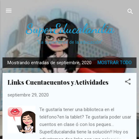
Ir al contenido principal
SuperEducalandia
"La superhéroe de la educación"
Mostrando entradas de septiembre, 2020
MOSTRAR TODO
E
n
Links Cuentacuentos y Actividades
t
r
septiembre 29, 2020
a
d
Te gustaría tener una biblioteca en el
a
teléfono?en la tablet? Te gustaría poder usar
s
cuentos en clase ó con los peques...
SuperEducalandia tiene la solución!! Hoy os