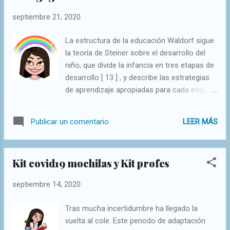
septiembre 21, 2020
La estructura de la educación Waldorf sigue
la teoría de Steiner sobre el desarrollo del
niño, que divide la infancia en tres etapas de
desarrollo [ 13 ] ​, y describe las estrategias
de aprendizaje apropiadas para cada etapa [
17 ] ​. Las ideas educativas de Steiner se
basan en la enseñanza y aprendizaje
LEER MÁS
Publicar un comentario
diferenciadas por fases genéticas, una vez
que se han formado las habilidades del niño
y en el despliegue del conocimiento cultural;
Kit covid19 mochilas y Kit profes
en una el postulado de un "todo" programa
educativo que abarque la cabeza, el corazón
septiembre 14, 2020
y las manos, y en una organización
heterogénea durante todo el sistema
Tras mucha incertidumbre ha llegado la
escolar y también en las clases. De este
vuelta al cole. Este periodo de adaptación
modo siguen las teorías educativas del