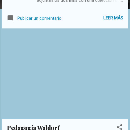
adjuntamos dos links con una colección de
cuentos y unas imágenes con actividades y
manualidades para realizar con los cuentos.
LEER MÁS
Publicar un comentario
Pincha en los links...
https://drive.google.com/drive/mobile/folder
s/1D02J6sPp9GWM_2tWoNle_8nHuAE6wDL
u/1G_BEtmg6db_doHz7DiU5rHHR5uXVUPli/1
Tkff9KklYd9F4cVQAUAgbVIOVe3E9pZx?
sort=13&direction=a
https://drive.google.com/drive/mobile/folder
s/11xL91ee3IW46T9DQ74gtQUvqgfwUdEYj
📚📚📚📚📚📚📚📚📚📚 ACTIVIDADES para
cuentos 📚📚📚📚📚📚📚📚📚📚 📚📚📚📚
📚📚📚📚📚📚 Bibliografia:pinterest
Pedagogía Waldorf