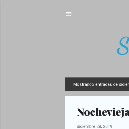
S
Mostrando entradas de dicie
E
n
t
Nochevieja
r
a
d
diciembre 28, 2019