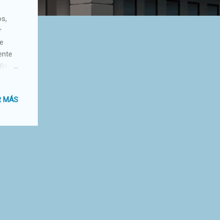
os,
r
de
ente
eñas
iesta
áximo
R MÁS
 del
a no
urrón
é.