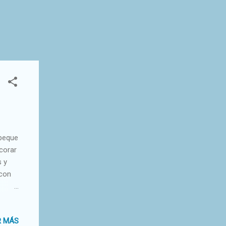
 peque
corar
s y
 con
 cara
R MÁS
.