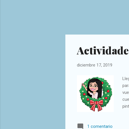
Actividade
diciembre 17, 2019
Lle
par
vue
cue
pin
col
con
1 comentario
car