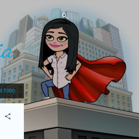
ia
R TODO