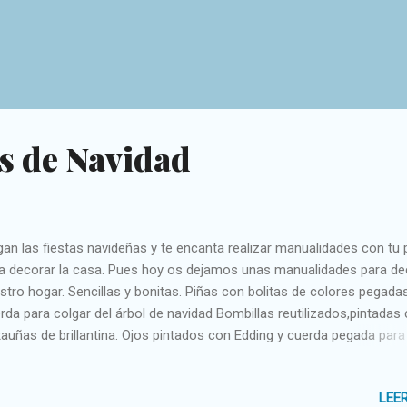
s de Navidad
gan las fiestas navideñas y te encanta realizar manualidades con tu
a decorar la casa. Pues hoy os dejamos unas manualidades para de
stro hogar. Sencillas y bonitas. Piñas con bolitas de colores pegada
rda para colgar del árbol de navidad Bombillas reutilizados,pintadas
tauñas de brillantina. Ojos pintados con Edding y cuerda pegada para
gar del árbol de Navidad. Angelitos de papel de Magdalena,pintada la
 rotuladores y corona plateada de pelapipas. Bote de azúcar con
LEE
tulina de colores pegadas haciendo la forma de los ojos,nariz y boca