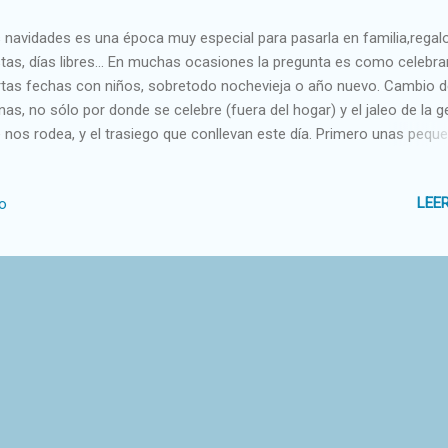
 navidades es una época muy especial para pasarla en familia,regal
stas, días libres... En muchas ocasiones la pregunta es como celebra
rtas fechas con niños, sobretodo nochevieja o año nuevo. Cambio 
inas, no sólo por donde se celebre (fuera del hogar) y el jaleo de la g
 nos rodea, y el trasiego que conllevan este día. Primero unas pequ
tas: Trasladar la siesta a más tarde, por ejemplo si suele dormir la s
as 15 intentad que se duerma a las 16, mantenerle entretenido lo m
LEE
io
ible para que la siesta sea lo más tarde posible y así pueda disfrutar
ento uvas con toda la familia. Despertarle más tarde, lo justo para
arle, vestirle y disfrutar todos juntos. La comida y la cena de ese dí
la tengáis en cuenta,es un día de fiesta para todos, tanto si es buen
edor o le cuesta más comer, dejad que por un día coma algo más t
o quiera comerse el cordero o en el caso de los pequeñajos ese pur
ordar q...