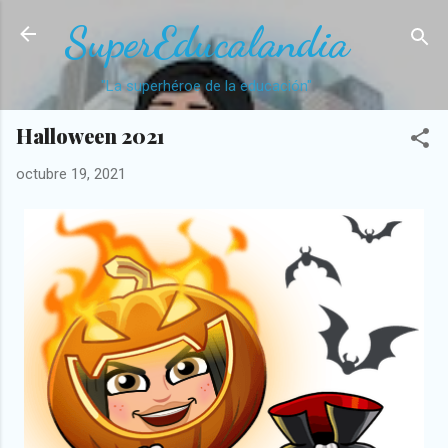
Ir al contenido principal
SuperEducalandia
"La superhéroe de la educación"
Halloween 2021
octubre 19, 2021