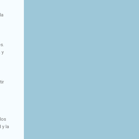
la
s.
 y
ir
los
 y la