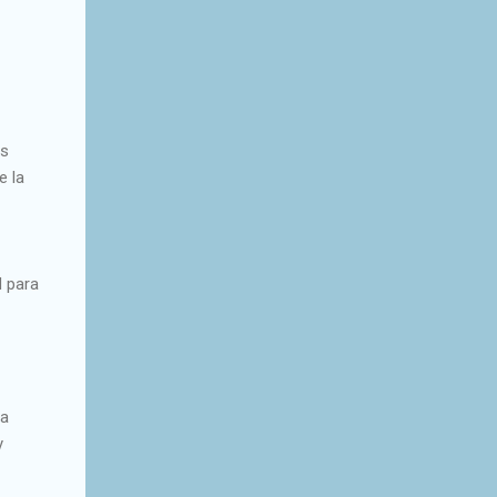
as
e la
d para
 a
y