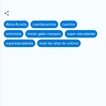
Alicia Acosta
cuentacuentos
cuentos
entrevista
mirian galan marques
super educalandia
supereducalandia
vivan las uñas de colores
C
o
m
e
n
t
a
r