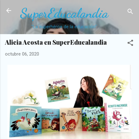
Ir al contenido principal
SuperEducalandia
"La superhéroe de la educación"
Alicia Acosta en SuperEducalandia
octubre 06, 2020