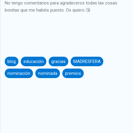
No tengo comentarios para agradeceros todas las cosas
bonitas que me habéis puesto. Os quiero 😘
blog
educación
gracias
MADRESFERA
nominación
nominada
premios
C
o
m
e
n
t