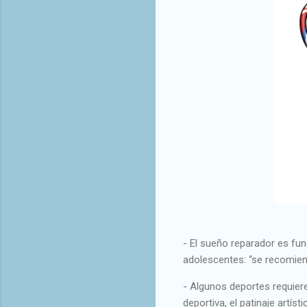
- El sueño reparador es fun
adolescentes: “se recomie
- Algunos deportes requier
deportiva, el patinaje artís