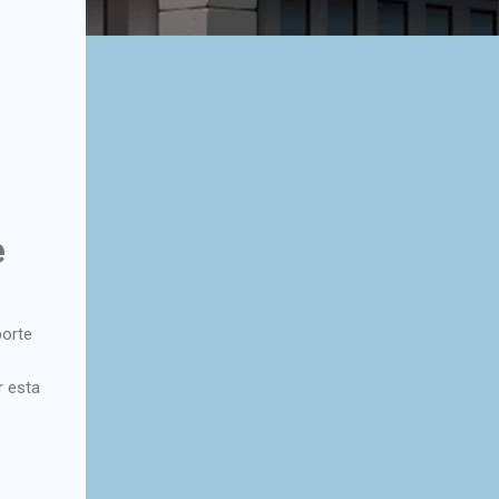
e
porte
r esta