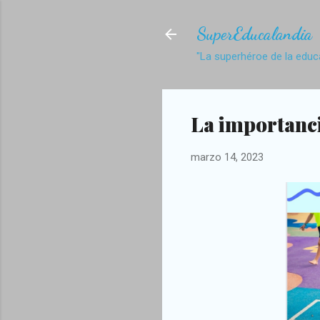
SuperEducalandia
"La superhéroe de la educ
La importanci
marzo 14, 2023