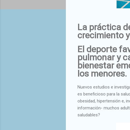
La práctica d
crecimiento y
El deporte fa
pulmonar y ca
bienestar emo
los menores.
Nuevos estudios e investig
es beneficioso para la salu
obesidad, hipertensión e, i
información- muchos adulto
saludables?