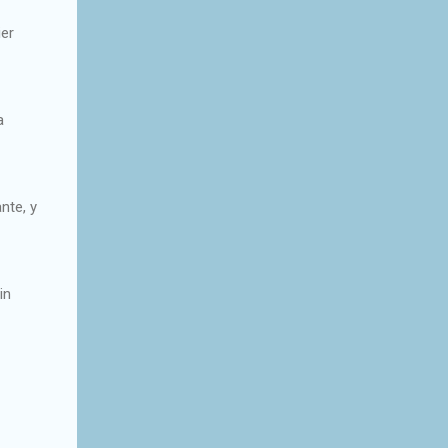
ier
a
nte, y
in