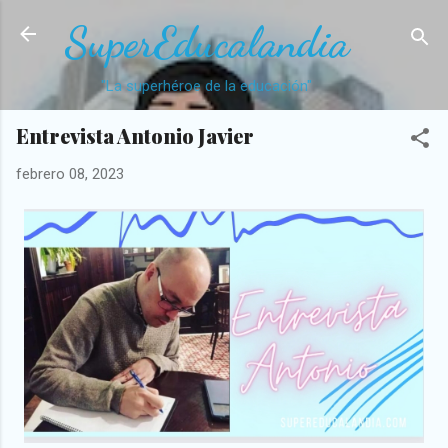
Ir al contenido principal
SuperEducalandia
"La superhéroe de la educación"
Entrevista Antonio Javier
febrero 08, 2023