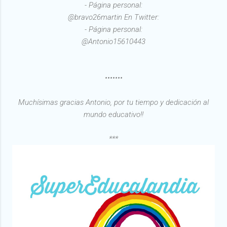
- Página personal:
@bravo26martin En Twitter:
- Página personal:
@Antonio15610443
•••••••
Muchísimas gracias Antonio, por tu tiempo y dedicación al
mundo educativo!!
***