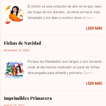
El otoño es una estación de año en la que caen
las hojas de los árboles , el clima se hace más
templado y los días y noches tiene el mismo
tiempo de duración. En esta época del año
LEER MÁS
comienza también el equinoccio de otoño en el
hemisferio sur y el norte termina el solsticio de
invierno. Probablemente el otoño tiene una
Fichas de Navidad
duración de 83 días cortos aproximadamente,
diciembre 15, 2020
aunque debido al problema de calentamiento
global ninguna fecha ni hora es exacta.
Porque las Navidades son largas y nos encanta
Características del otoño para niños
estar al día hemos realizado un pack de fichas
Comienzan a cambiar el color de las hojas y
descargable para infantil y primaria. Como
van de verdes a amarillentas o rojas, otras
vamos a estar en casa, comprar unos
veces marrones y caen de los árboles con
LEER MÁS
rotuladores y muchas ceras de colores que
relativa facilidad y la ayuda del viento que sopla
empezamos!!! 🎅🎅🎅🎅🎅🎅🎅🎅 🎅🎅🎅🎅🎅🎅
fuerte en ésta época del año. La temperatura
🎅🎅🎅 Bibliografia: PINTEREST
comienza a ser más templada por la cercanía
Imprimibles Primavera
del invierno. Las plantas esta sometidas a
marzo 23, 2022