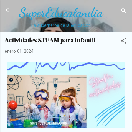
Ir al contenido principal
SuperEducalandia
"La superhéroe de la educación"
Actividades STEAM para infantil
enero 01, 2024