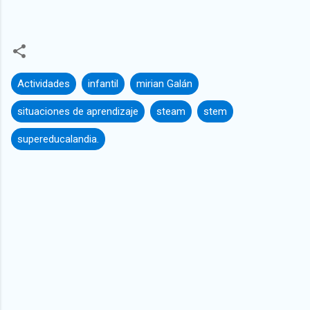
Actividades
infantil
mirian Galán
situaciones de aprendizaje
steam
stem
supereducalandia.
C
o
m
e
n
t
a
r